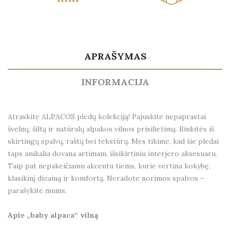
APRAŠYMAS
INFORMACIJA
Atraskite ALPACOS pledų kolekciją! Pajuskite nepaprastai
švelnų, šiltą ir natūralų alpakos vilnos prisilietimą. Rinkitės iš
skirtingų spalvų, raštų bei tekstūrų. Mes tikime, kad šie pledai
taps unikalia dovana artimam, išsikirtiniu interjero aksesuaru.
Taip pat nepakeičiamu akcentu tiems, kurie vertina kokybę,
klasikinį dizainą ir komfortą. Neradote norimos spalvos –
parašykite mums.
Apie „baby alpaca“ vilną