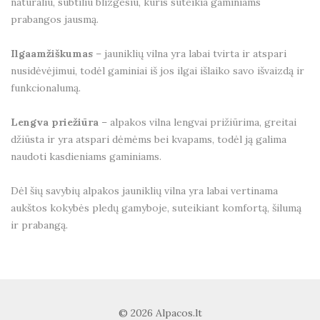
natūraliu, subtiliu blizgesiu, kuris suteikia gaminiams
prabangos jausmą.
Ilgaamžiškumas
– jauniklių vilna yra labai tvirta ir atspari
nusidėvėjimui, todėl gaminiai iš jos ilgai išlaiko savo išvaizdą ir
funkcionalumą.
Lengva priežiūra
– alpakos vilna lengvai prižiūrima, greitai
džiūsta ir yra atspari dėmėms bei kvapams, todėl ją galima
naudoti kasdieniams gaminiams.
Dėl šių savybių alpakos jauniklių vilna yra labai vertinama
aukštos kokybės pledų gamyboje, suteikiant komfortą, šilumą
ir prabangą.
© 2026 Alpacos.lt