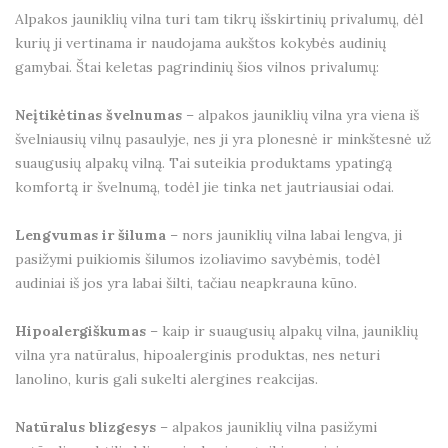
Alpakos jauniklių vilna turi tam tikrų išskirtinių privalumų, dėl
kurių ji vertinama ir naudojama aukštos kokybės audinių
gamybai. Štai keletas pagrindinių šios vilnos privalumų:
Neįtikėtinas švelnumas
– alpakos jauniklių vilna yra viena iš
švelniausių vilnų pasaulyje, nes ji yra plonesnė ir minkštesnė už
suaugusių alpakų vilną. Tai suteikia produktams ypatingą
komfortą ir švelnumą, todėl jie tinka net jautriausiai odai.
Lengvumas ir šiluma
– nors jauniklių vilna labai lengva, ji
pasižymi puikiomis šilumos izoliavimo savybėmis, todėl
audiniai iš jos yra labai šilti, tačiau neapkrauna kūno.
Hipoalergiškumas
– kaip ir suaugusių alpakų vilna, jauniklių
vilna yra natūralus, hipoalerginis produktas, nes neturi
lanolino, kuris gali sukelti alergines reakcijas.
Natūralus blizgesys
– alpakos jauniklių vilna pasižymi