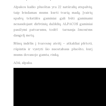
Alpakos kailio pluoštas yra 22 natūralių atspalvių,
taip leisdamas mums kurti tvarią madą. Įvairių
spalvų tekstilės gaminiai gali būti gaminami
nenaudojant dirbtinių dažiklių. ALPACOS gaminiai
pasižymi patvarumu, todėl tarnauja žmonėms
daugelį metų.
Mūsų indėlis į tvaresnę ateitį – atkakliai plėtoti,
rūpintis ir vystyti šio nuostabaus pluošto, kurį
mums dovanojo gamta, rinką.
Ačiū, alpaka.