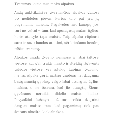
Tvarumas, kurio mus moko alpakos.
Andų aukštikalnėse gyvenančios alpakos ganosi
po nedideles pievas, kurios taip pat yra jų
pagrindinis maistas. Pagalvėlės ant kanopų jos
turi ne veltui – tam, kad apsaugotų mažus ūglius,
kurie ateityje taps maistu. Taip alpaka rūpinasi
savo ir savo bandos ateitimi, užtikrindama bendrą
rūšies tvarumą.
Alpakos visada gyveno vienišose ir labai šaltose
vietose, kur gali trūkti maisto ir išteklių. Išgyventi
tokiose vietose yra iššūkių kupinas tvarumo
menas. Alpaka geria mažiau vandens nei dauguma
besiganančių gyvūnų, valgo labai atsargiai, ūglius
nuskina, o ne išrauna, kad jie ataugtų. Šiems
gyvūnams nereikia didelio maisto kiekio.
Pavyzdžiui, kašmyro ožkoms reikia dvigubai
daugiau maisto tam, kad pagamintų tiek pat
švaraus pluošto, kiek alpakos.