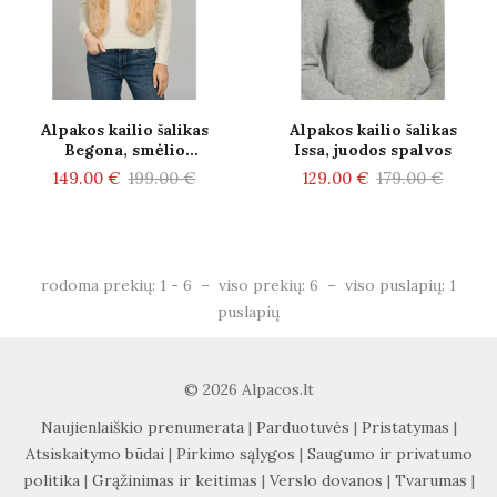
Alpakos kailio šalikas
Alpakos kailio šalikas
Begona, smėlio
Issa, juodos spalvos
spalvos
149.00 €
199.00 €
129.00 €
179.00 €
rodoma prekių: 1 - 6 – viso prekių: 6 – viso puslapių: 1
puslapių
© 2026 Alpacos.lt
Naujienlaiškio prenumerata
|
Parduotuvės
|
Pristatymas
|
Atsiskaitymo būdai
|
Pirkimo sąlygos
|
Saugumo ir privatumo
politika
|
Grąžinimas ir keitimas
|
Verslo dovanos
|
Tvarumas
|