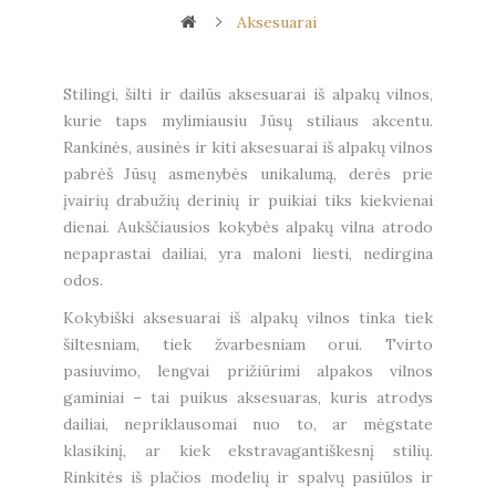
Aksesuarai
Stilingi, šilti ir dailūs aksesuarai iš alpakų vilnos,
kurie taps mylimiausiu Jūsų stiliaus akcentu.
Rankinės, ausinės ir kiti aksesuarai iš alpakų vilnos
pabrėš Jūsų asmenybės unikalumą, derės prie
įvairių drabužių derinių ir puikiai tiks kiekvienai
dienai. Aukščiausios kokybės alpakų vilna atrodo
nepaprastai dailiai, yra maloni liesti, nedirgina
odos.
Kokybiški aksesuarai iš alpakų vilnos tinka tiek
šiltesniam, tiek žvarbesniam orui. Tvirto
pasiuvimo, lengvai prižiūrimi alpakos vilnos
gaminiai – tai puikus aksesuaras, kuris atrodys
dailiai, nepriklausomai nuo to, ar mėgstate
klasikinį, ar kiek ekstravagantiškesnį stilių.
Rinkitės iš plačios modelių ir spalvų pasiūlos ir