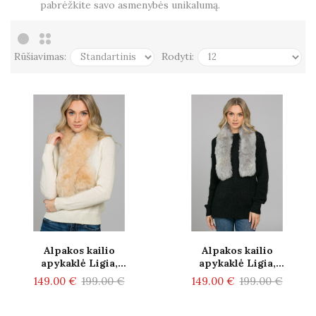
pabrėžkite savo asmenybės unikalumą.
Rūšiavimas:
Rodyti:
Alpakos kailio
Alpakos kailio
apykaklė Ligia,
apykaklė Ligia,
smėlio spalvos
šviesiai pilkos
149.00 €
199.00 €
149.00 €
199.00 €
spalvos