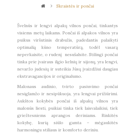
Skraistės ir pončai
Švelnūs ir lengvi alpakų vilnos pončai, tinkantys
visiems metų laikams. Pončai iš alpakos vilnos yra
puikus viršutinis drabužis, padedantis palaikyti
optimalią kūno temperatūrą, todėl vasarą
neperkaisite, o rudenį nesušalsite. Stilingi pončai
tinka prie įvairaus ilgio kelnių ir sijonų, yra lengvi,
nevaržo judesių ir suteikia Jūsų įvaizdžiui daugiau
ekstravagancijos ir originalumo.
Malonaus audinio, tvirto pasiuvimo pončai
nesiglamžo ir nesipūkuoja, yra lengvai prižiūrimi.
Aukštos kokybės pončai iš alpakų vilnos yra
malonūs liesti, puikiai tinka tiek laisvalaikiui, tiek
griežtesniems aprangos deriniams. Rinkitės
kokybę, kurią siūlo gamta – mėgaukitės
harmoningu stiliaus ir komforto deriniu.