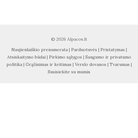
© 2026 Alpacos.lt
Naujienlaiškio prenumerata
|
Parduotuvės
|
Pristatymas
|
Atsiskaitymo būdai
|
Pirkimo sąlygos
|
Saugumo ir privatumo
politika
|
Grąžinimas ir keitimas
|
Verslo dovanos
|
Tvarumas
|
Susisiekite su mumis