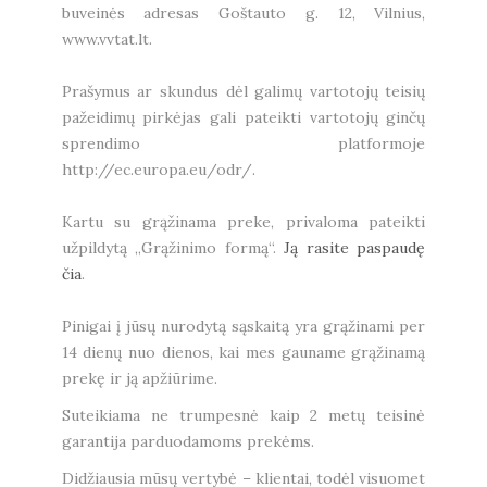
buveinės adresas Goštauto g. 12, Vilnius,
www.vvtat.lt.
Prašymus ar skundus dėl galimų vartotojų teisių
pažeidimų pirkėjas gali pateikti vartotojų ginčų
sprendimo platformoje
http://ec.europa.eu/odr/.
Kartu su grąžinama preke, privaloma pateikti
užpildytą „Grąžinimo formą“.
Ją rasite paspaudę
čia
.
Pinigai į jūsų nurodytą sąskaitą yra grąžinami per
14 dienų nuo dienos, kai mes gauname grąžinamą
prekę ir ją apžiūrime.
Suteikiama ne trumpesnė kaip 2 metų teisinė
garantija parduodamoms prekėms.
Didžiausia mūsų vertybė – klientai, todėl visuomet