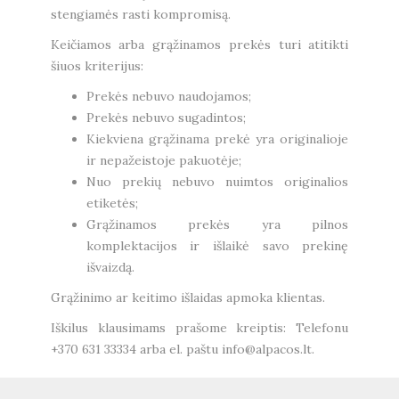
stengiamės rasti kompromisą.
Keičiamos arba grąžinamos prekės turi atitikti
šiuos kriterijus:
Prekės nebuvo naudojamos;
Prekės nebuvo sugadintos;
Kiekviena grąžinama prekė yra originalioje
ir nepažeistoje pakuotėje;
Nuo prekių nebuvo nuimtos originalios
etiketės;
Grąžinamos prekės yra pilnos
komplektacijos ir išlaikė savo prekinę
išvaizdą.
Grąžinimo ar keitimo išlaidas apmoka klientas.
Iškilus klausimams prašome kreiptis: Telefonu
+370 631 33334 arba el. paštu info@alpacos.lt.