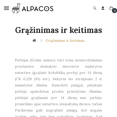
0
Grąžinimas ir keitimas
Grąžinimas ir keitimas
Pirkėjas (fizinis asmuo) turi teisę nenurodydamas
priežasties atsisakyti internetu sudarytos
sutarties (grąžinti kokybišką prekę) per 14 dienų
(CK 6.228 (10) str.), išskyrus šio straipsnio 2 d.
numatytas išimtis. Sumokėti pinigai, įskaitant
pirkėjo apmokėtas prekės pristatymo išlaidas,
pirkėjui grąžinami per 14 dienų nuo pirkėjo
pranešimo apie sutarties atsisakymą dienos, tačiau
Pardavėjas gali negrąžinti pinigų, kol negaus
prekės arba jam bus pateiktas įrodymas, kad