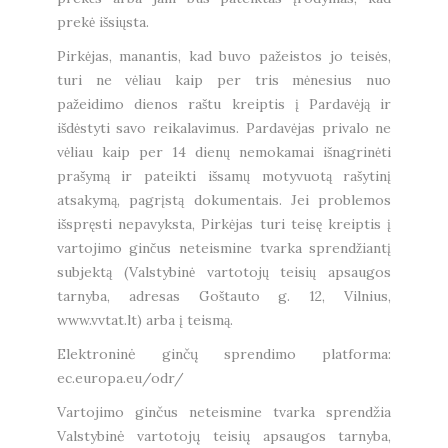
prekė išsiųsta.
Pirkėjas, manantis, kad buvo pažeistos jo teisės,
turi ne vėliau kaip per tris mėnesius nuo
pažeidimo dienos raštu kreiptis į Pardavėją ir
išdėstyti savo reikalavimus. Pardavėjas privalo ne
vėliau kaip per 14 dienų nemokamai išnagrinėti
prašymą ir pateikti išsamų motyvuotą rašytinį
atsakymą, pagrįstą dokumentais. Jei problemos
išspręsti nepavyksta, Pirkėjas turi teisę kreiptis į
vartojimo ginčus neteismine tvarka sprendžiantį
subjektą (Valstybinė vartotojų teisių apsaugos
tarnyba, adresas Goštauto g. 12, Vilnius,
www.vvtat.lt) arba į teismą.
Elektroninė ginčų sprendimo platforma:
ec.europa.eu/odr/
Vartojimo ginčus neteismine tvarka sprendžia
Valstybinė vartotojų teisių apsaugos tarnyba,