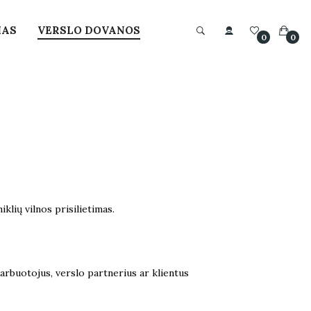
MAS
VERSLO DOVANOS
0
0
klių vilnos prisilietimas.
arbuotojus, verslo partnerius ar klientus