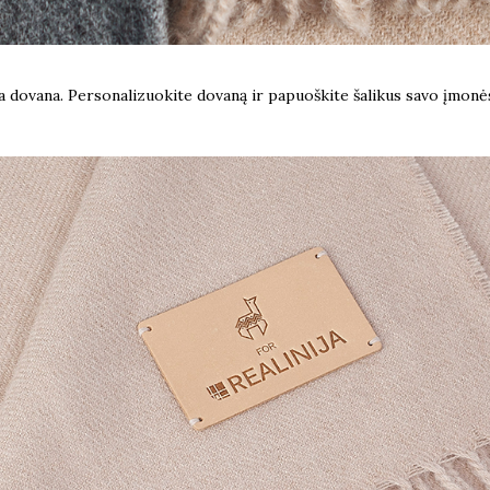
ta dovana. Personalizuokite dovaną ir papuoškite šalikus savo įmonės 