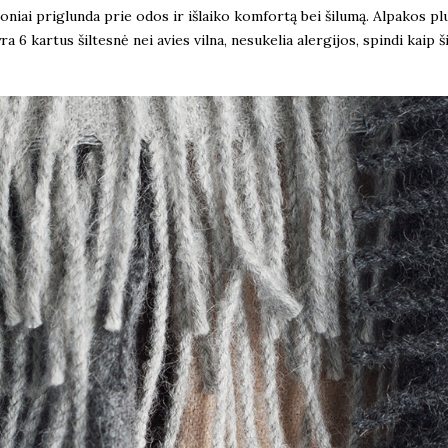
loniai priglunda prie odos ir išlaiko komfortą bei šilumą. Alpakos 
a 6 kartus šiltesnė nei avies vilna, nesukelia alergijos, spindi kaip 