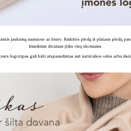
tis jaukumą namuose ar biure. Rinkitės pledą iš plataus pledų pasiri
klasikinis dizainas įtiks visų skoniams.
onės logotipas gali būti atspausdintas ant natūralios odos arba išsiu