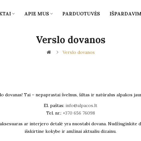
KTAI
APIE MUS
PARDUOTUVĖS
IŠPARDAVI
Verslo dovanos
Verslo dovanos
dovanas! Tai – nepaprastai švelnus, šiltas ir natūralus alpakos jauni
El. paštas:
info@alpacos.lt
Tel. nr.:
+370 656 76098
aksesuaras ar interjero detalė yra nuostabi dovana. Nudžiuginkite d
išskirtine kokybe ir amžinai aktualiu dizainu.