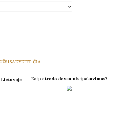
Į KREPŠELĮ
UŽSISAKYKITE ČIA
Kaip atrodo dovaninis įpakavimas?
Lietuvoje