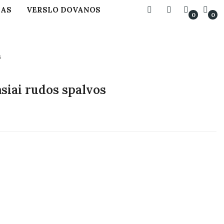
MAS
VERSLO DOVANOS
0
0
s
msiai rudos spalvos