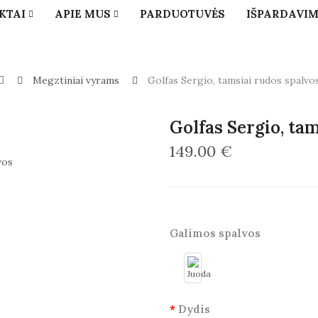
KTAI
APIE MUS
PARDUOTUVĖS
IŠPARDAVI
Megztiniai vyrams
Golfas Sergio, tamsiai rudos spalvo
Golfas Sergio, ta
149.00 €
Galimos spalvos
Dydis