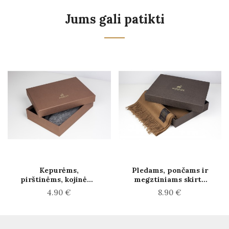
Jums gali patikti
Kepurėms,
Pledams, pončams ir
pirštinėms, kojinėms
megztiniams skirta
skirta dėžutė
dėžutė
4.90 €
8.90 €