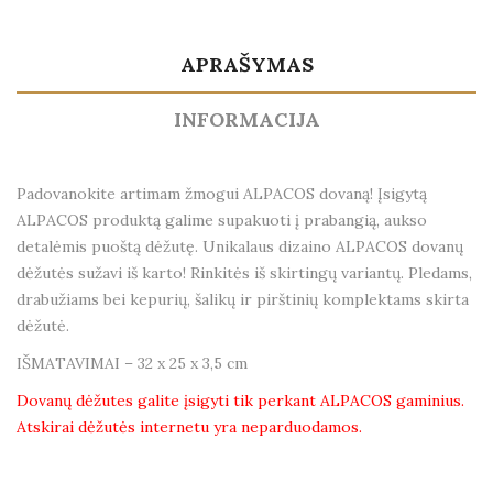
APRAŠYMAS
INFORMACIJA
Padovanokite artimam žmogui ALPACOS dovaną! Įsigytą
ALPACOS produktą galime supakuoti į prabangią, aukso
detalėmis puoštą dėžutę. Unikalaus dizaino ALPACOS dovanų
dėžutės sužavi iš karto! Rinkitės iš skirtingų variantų. Pledams,
drabužiams bei kepurių, šalikų ir pirštinių komplektams skirta
dėžutė.
IŠMATAVIMAI – 32 x 25 x 3,5 cm
Dovanų dėžutes galite įsigyti tik perkant ALPACOS gaminius.
Atskirai dėžutės internetu yra neparduodamos.