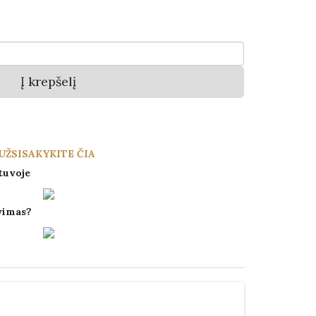
Į krepšelį
UŽSISAKYKITE ČIA
tuvoje
vimas?