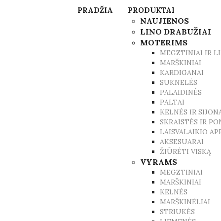
PRADŽIA
PRODUKTAI
NAUJIENOS
LINO DRABUŽIAI
MOTERIMS
MEGZTINIAI IR 
MARŠKINIAI
KARDIGANAI
SUKNELĖS
PALAIDINĖS
PALTAI
KELNĖS IR SIJON
SKRAISTĖS IR PO
LAISVALAIKIO A
AKSESUARAI
ŽIŪRĖTI VISKĄ
VYRAMS
MEGZTINIAI
MARŠKINIAI
KELNĖS
MARŠKINĖLIAI
STRIUKĖS