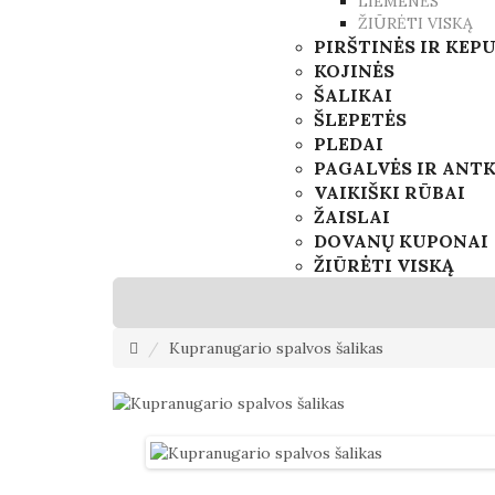
LIEMENĖS
ŽIŪRĖTI VISKĄ
PIRŠTINĖS IR KEP
KOJINĖS
ŠALIKAI
ŠLEPETĖS
PLEDAI
PAGALVĖS IR ANT
VAIKIŠKI RŪBAI
ŽAISLAI
DOVANŲ KUPONAI
ŽIŪRĖTI VISKĄ
Kupranugario spalvos šalikas