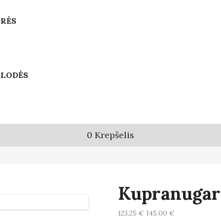
URĖS
KLODĖS
0
Krepšelis
Kupranugari
123.25 €
145.00 €