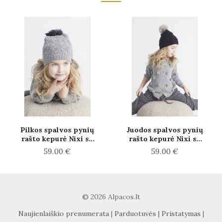
Pilkos spalvos pynių
Juodos spalvos pynių
rašto kepurė Nixi su
rašto kepurė Nixi su
pilku bumbulu
pilku bumbulu
59.00 €
59.00 €
© 2026 Alpacos.lt
Naujienlaiškio prenumerata
|
Parduotuvės
|
Pristatymas
|