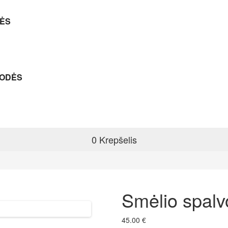
RĖS
LODĖS
0
Krepšelis
Smėlio spalvo
45.00 €