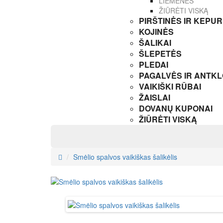
LIEMENĖS
ŽIŪRĖTI VISKĄ
PIRŠTINĖS IR KEPU
KOJINĖS
ŠALIKAI
ŠLEPETĖS
PLEDAI
PAGALVĖS IR ANTK
VAIKIŠKI RŪBAI
ŽAISLAI
DOVANŲ KUPONAI
ŽIŪRĖTI VISKĄ
Smėlio spalvos vaikiškas šalikėlis