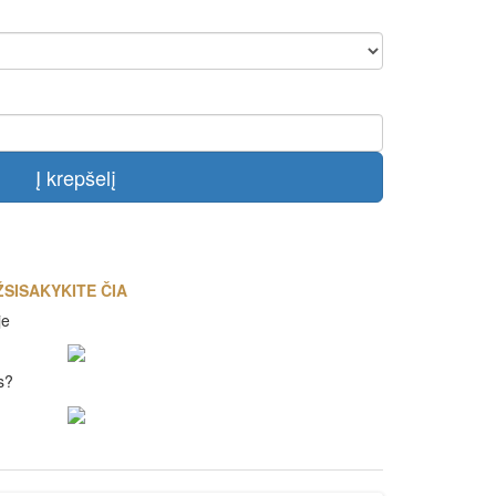
Į krepšelį
SISAKYKITE ČIA
je
s?