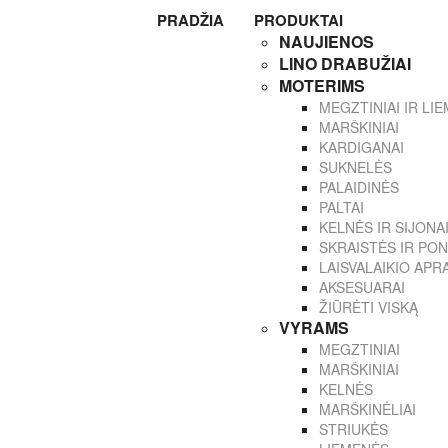
PRADŽIA
PRODUKTAI
NAUJIENOS
LINO DRABUŽIAI
MOTERIMS
MEGZTINIAI IR LI
MARŠKINIAI
KARDIGANAI
SUKNELĖS
PALAIDINĖS
PALTAI
KELNĖS IR SIJONA
SKRAISTĖS IR PON
LAISVALAIKIO AP
AKSESUARAI
ŽIŪRĖTI VISKĄ
VYRAMS
MEGZTINIAI
MARŠKINIAI
KELNĖS
MARŠKINĖLIAI
STRIUKĖS